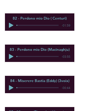
82 - Perdono mio Dio ( Centuri)
-01:59
83 - Perdono mio Dio (Macinaghju)
-03:55
84 - Miserere Bastia (Eddy) (3voix)
-00:44