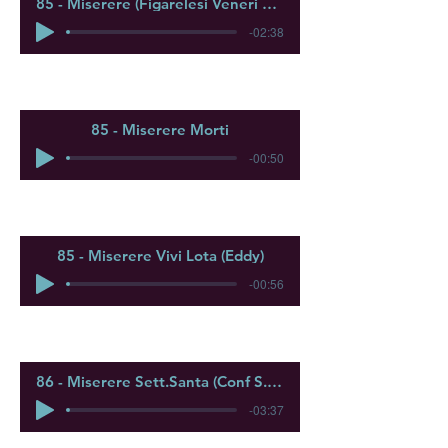
85 - Miserere (Figarelesi Veneri Santu 1994)
-02:38
85 - Miserere Morti
-00:50
85 - Miserere Vivi Lota (Eddy)
-00:56
86 - Miserere Sett.Santa (Conf S.Croce Brando)
-03:37