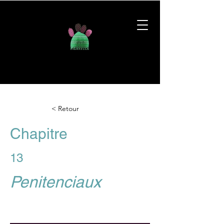
< Retour
Chapitre
13
Penitenciaux