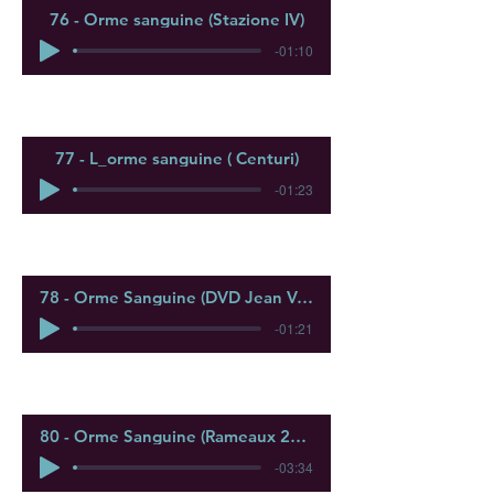
76 - Orme sanguine (Stazione IV)
-01:10
77 - L_orme sanguine ( Centuri)
-01:23
78 - Orme Sanguine (DVD Jean Valery voix) -2 transposition
-01:21
80 - Orme Sanguine (Rameaux 2024 Porettu)
-03:34