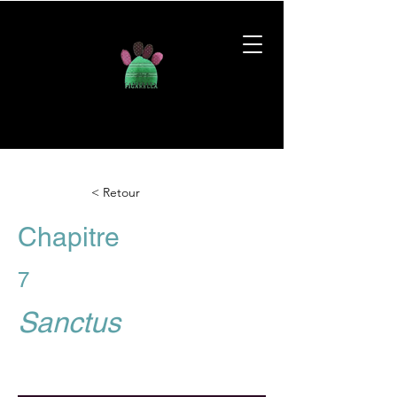
< Retour
Chapitre
7
Sanctus