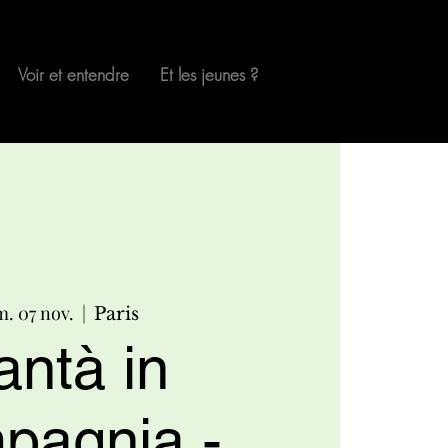
Voir et entendre
Et les jeunes ?
m. 07 nov.
  |  
Paris
antà in
pagnia -