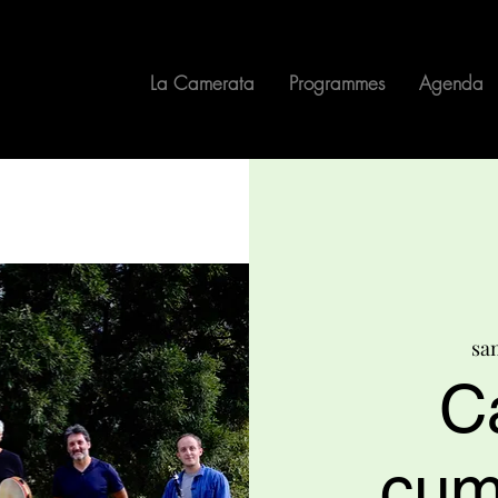
La Camerata
Programmes
Agenda
sa
C
cum